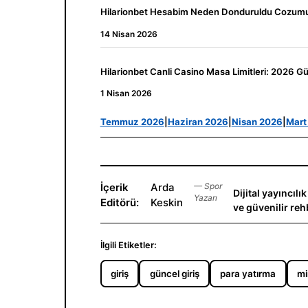
Hilarionbet Hesabim Neden Donduruldu Cozumu
14 Nisan 2026
Hilarionbet Canli Casino Masa Limitleri: 2026 G
1 Nisan 2026
Temmuz 2026
|
Haziran 2026
|
Nisan 2026
|
Mart
İçerik
Arda
— Spor
Dijital yayıncılı
Yazarı
Editörü:
Keskin
ve güvenilir reh
İlgili Etiketler:
giriş
güncel giriş
para yatırma
mi