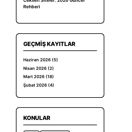
Cekilen Siteler: 2026 Güncel
Rehberi
GEÇMIŞ KAYITLAR
Haziran 2026 (5)
Nisan 2026 (2)
Mart 2026 (18)
Şubat 2026 (4)
KONULAR