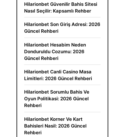
Hilarionbet Güvenilir Bahis Sitesi
Nasıl Seçilir: Kapsamlı Rehber
Hilarionbet Son Giriş Adresi: 2026
Güncel Rehberi
Hilarionbet Hesabim Neden
Donduruldu Cozumu: 2026
Güncel Rehberi
Hilarionbet Canli Casino Masa
Limitleri: 2026 Güncel Rehberi
Hilarionbet Sorumlu Bahis Ve
Oyun Politikasi: 2026 Güncel
Rehberi
Hilarionbet Korner Ve Kart
Bahisleri Nasil: 2026 Güncel
Rehberi