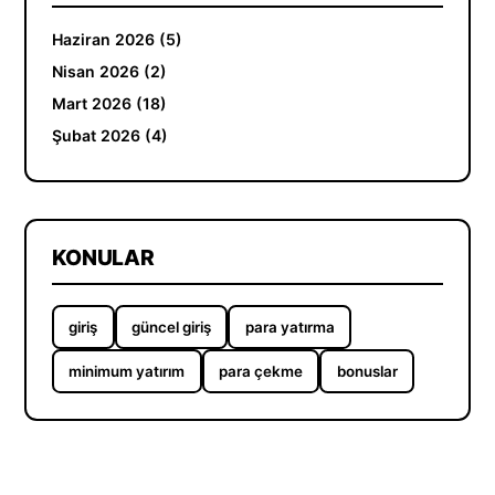
Haziran 2026 (5)
Nisan 2026 (2)
Mart 2026 (18)
Şubat 2026 (4)
KONULAR
giriş
güncel giriş
para yatırma
minimum yatırım
para çekme
bonuslar