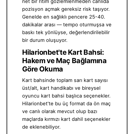
net bir ritim gözlemlenmeden canlıda
pozisyon açmak gereksiz risk taşıyor.
Genelde en sağlıklı pencere 25-40.
dakikalar arası — tempo oturmuşsa ve
baskı tek yönlüyse, değerlendirilebilir
bir durum oluşuyor.
Hilarionbet'te Kart Bahsi:
Hakem ve Maç Bağlamına
Göre Okuma
Kart bahsinde toplam sarı kart sayısı
üst/alt, kart handikabı ve bireysel
oyuncu kart bahsi başlıca seçenekler.
Hilarionbet'te bu üç format da ön maç
ve canlı olarak mevcut olup bazı
maçlarda kırmızı kart dahil seçenekler
de eklenebiliyor.