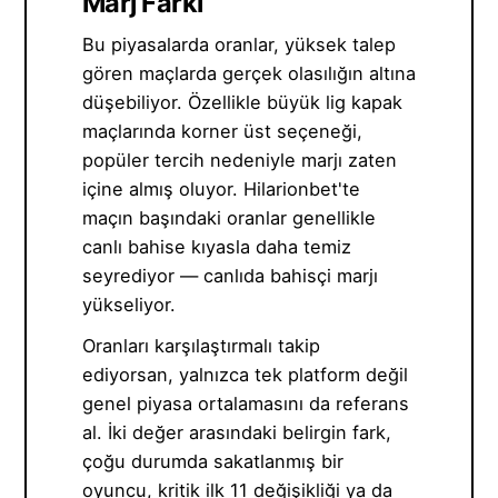
Marj Farkı
Bu piyasalarda oranlar, yüksek talep
gören maçlarda gerçek olasılığın altına
düşebiliyor. Özellikle büyük lig kapak
maçlarında korner üst seçeneği,
popüler tercih nedeniyle marjı zaten
içine almış oluyor. Hilarionbet'te
maçın başındaki oranlar genellikle
canlı bahise kıyasla daha temiz
seyrediyor — canlıda bahisçi marjı
yükseliyor.
Oranları karşılaştırmalı takip
ediyorsan, yalnızca tek platform değil
genel piyasa ortalamasını da referans
al. İki değer arasındaki belirgin fark,
çoğu durumda sakatlanmış bir
oyuncu, kritik ilk 11 değişikliği ya da