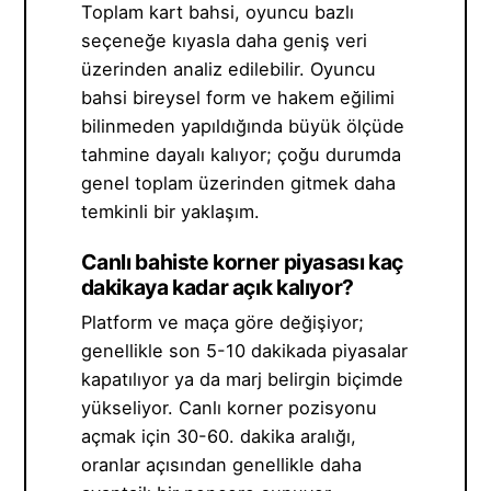
Toplam kart bahsi, oyuncu bazlı
seçeneğe kıyasla daha geniş veri
üzerinden analiz edilebilir. Oyuncu
bahsi bireysel form ve hakem eğilimi
bilinmeden yapıldığında büyük ölçüde
tahmine dayalı kalıyor; çoğu durumda
genel toplam üzerinden gitmek daha
temkinli bir yaklaşım.
Canlı bahiste korner piyasası kaç
dakikaya kadar açık kalıyor?
Platform ve maça göre değişiyor;
genellikle son 5-10 dakikada piyasalar
kapatılıyor ya da marj belirgin biçimde
yükseliyor. Canlı korner pozisyonu
açmak için 30-60. dakika aralığı,
oranlar açısından genellikle daha