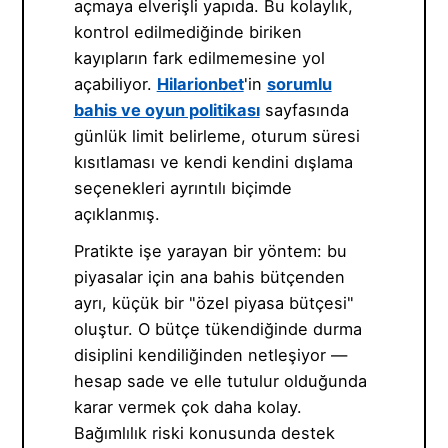
açmaya elverişli yapıda. Bu kolaylık,
kontrol edilmediğinde biriken
kayıpların fark edilmemesine yol
açabiliyor.
Hilarionbet
'in
sorumlu
bahis ve oyun politikası
sayfasında
günlük limit belirleme, oturum süresi
kısıtlaması ve kendi kendini dışlama
seçenekleri ayrıntılı biçimde
açıklanmış.
Pratikte işe yarayan bir yöntem: bu
piyasalar için ana bahis bütçenden
ayrı, küçük bir "özel piyasa bütçesi"
oluştur. O bütçe tükendiğinde durma
disiplini kendiliğinden netleşiyor —
hesap sade ve elle tutulur olduğunda
karar vermek çok daha kolay.
Bağımlılık riski konusunda destek