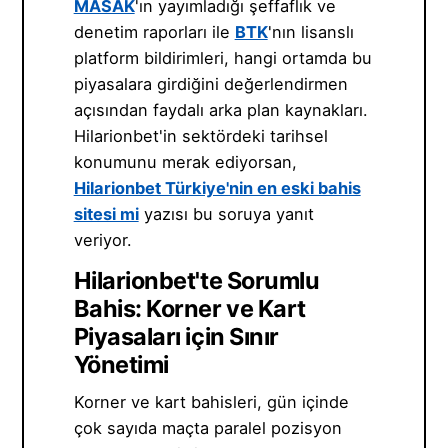
MASAK
'ın yayımladığı şeffaflık ve
denetim raporları ile
BTK
'nın lisanslı
platform bildirimleri, hangi ortamda bu
piyasalara girdiğini değerlendirmen
açısından faydalı arka plan kaynakları.
Hilarionbet'in sektördeki tarihsel
konumunu merak ediyorsan,
Hilarionbet Türkiye'nin en eski bahis
sitesi mi
yazısı bu soruya yanıt
veriyor.
Hilarionbet'te Sorumlu
Bahis: Korner ve Kart
Piyasaları için Sınır
Yönetimi
Korner ve kart bahisleri, gün içinde
çok sayıda maçta paralel pozisyon