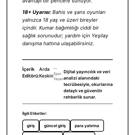
avantajlı bir pencere sunuyor.
18+ Uyarısı:
Bahis ve şans oyunları
yalnızca 18 yaş ve üzeri bireyler
içindir. Kumar bağımlılığı ciddi bir
sağlık sorunudur; yardım için Yeşilay
danışma hattına ulaşabilirsiniz.
İçerik
Arda
—
Dijital yayıncılık ve veri
Spor
Editörü:
Keskin
analizi alanındaki
Yazarı
tecrübesiyle, okurlarına
detaylı ve güvenilir
rehberlik sunar.
İlgili Etiketler:
giriş
güncel giriş
para yatırma