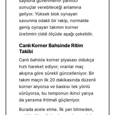
sayısına güvenmenin yanıltıcı
sonuçlar verebileceği anlamına
geliyor. Yüksek blok oynayan
savunma odaklı bir rakip, normalde
geniş oynayan takımın korner
üretimini ciddi ölçüde aşağı çekebilir.
Canlı Korner Bahsinde Ritim
Takibi
Canlı bahiste korner piyasası oldukça
hızlı hareket ediyor; oranlar maç
akışına göre sürekli güncelleniyor. Bir
takım maçın ilk 20 dakikasında düzenli
korner alıyorsa ve baskısı tek yönlü
sürüyorsa, bu temponun ikinci yarıya
da yansıma ihtimali güçleniyor.
Burada acele etme. İlk yarı bitmeden,