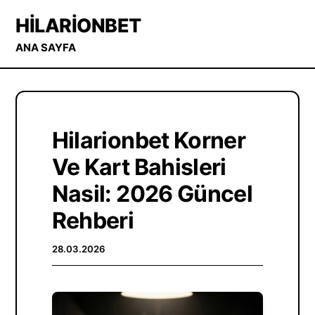
HILARIONBET
ANA SAYFA
Hilarionbet Korner
Ve Kart Bahisleri
Nasil: 2026 Güncel
Rehberi
28.03.2026