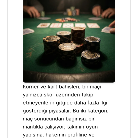
Korner ve kart bahisleri, bir maçı
yalnızca skor üzerinden takip
etmeyenlerin gitgide daha fazla ilgi
gösterdiği piyasalar. Bu iki kategori,
maç sonucundan bağımsız bir
mantıkla çalışıyor; takımın oyun
yapısına, hakemin profiline ve