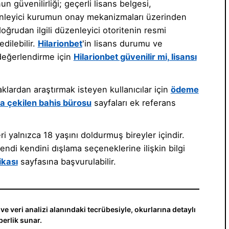
n güvenilirliği; geçerli lisans belgesi,
nleyici kurumun onay mekanizmaları üzerinden
 doğrudan ilgili düzenleyici otoritenin resmi
edilebilir.
Hilarionbet
'in lisans durumu ve
ı değerlendirme için
Hilarionbet güvenilir mi, lisansı
ardan araştırmak isteyen kullanıcılar için
ödeme
ra çekilen bahis bürosu
sayfaları ek referans
 yalnızca 18 yaşını doldurmuş bireyler içindir.
kendi kendini dışlama seçeneklerine ilişkin bilgi
ikası
sayfasına başvurulabilir.
k ve veri analizi alanındaki tecrübesiyle, okurlarına detaylı
berlik sunar.