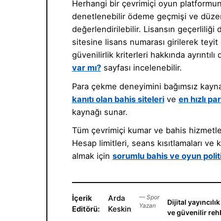
Herhangi bir çevrimiçi oyun platformunu
denetlenebilir ödeme geçmişi ve düze
değerlendirilebilir. Lisansın geçerliliği
sitesine lisans numarası girilerek teyit 
güvenilirlik kriterleri hakkında ayrıntıl
var mı?
sayfası incelenebilir.
Para çekme deneyimini bağımsız kaynakl
kanıtı olan bahis siteleri
ve
en hızlı pa
kaynağı sunar.
Tüm çevrimiçi kumar ve bahis hizmetleri
Hesap limitleri, seans kısıtlamaları ve 
almak için
sorumlu bahis ve oyun polit
İçerik
Arda
— Spor
Dijital yayıncılı
Yazarı
Editörü:
Keskin
ve güvenilir reh