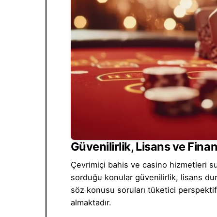
Güvenilirlik, Lisans ve Finan
Çevrimiçi bahis ve casino hizmetleri su
sorduğu konular güvenilirlik, lisans dur
söz konusu soruları tüketici perspektifi
almaktadır.