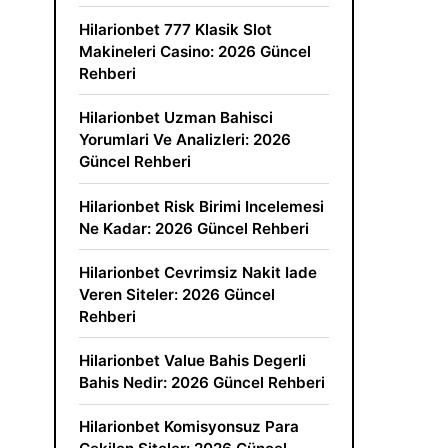
Hilarionbet 777 Klasik Slot
Makineleri Casino: 2026 Güncel
Rehberi
Hilarionbet Uzman Bahisci
Yorumlari Ve Analizleri: 2026
Güncel Rehberi
Hilarionbet Risk Birimi Incelemesi
Ne Kadar: 2026 Güncel Rehberi
Hilarionbet Cevrimsiz Nakit Iade
Veren Siteler: 2026 Güncel
Rehberi
Hilarionbet Value Bahis Degerli
Bahis Nedir: 2026 Güncel Rehberi
Hilarionbet Komisyonsuz Para