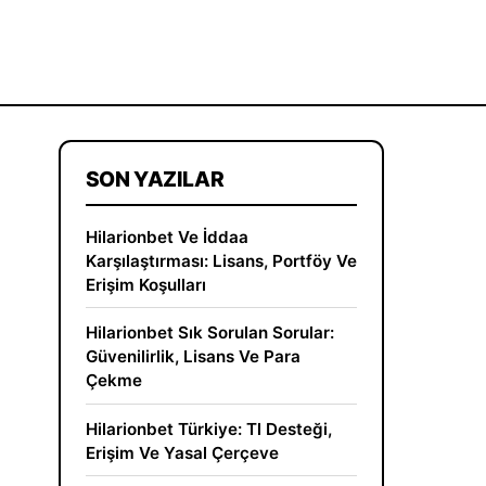
SON YAZILAR
Hilarionbet Ve İddaa
Karşılaştırması: Lisans, Portföy Ve
Erişim Koşulları
Hilarionbet Sık Sorulan Sorular:
Güvenilirlik, Lisans Ve Para
Çekme
Hilarionbet Türkiye: Tl Desteği,
Erişim Ve Yasal Çerçeve