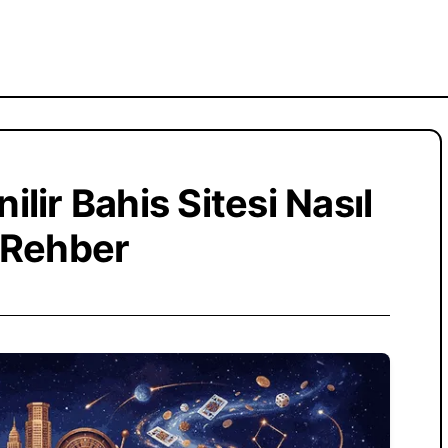
ilir Bahis Sitesi Nasıl
ı Rehber