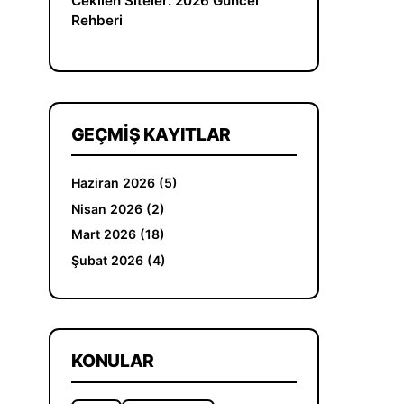
Cekilen Siteler: 2026 Güncel
Rehberi
GEÇMIŞ KAYITLAR
Haziran 2026 (5)
Nisan 2026 (2)
Mart 2026 (18)
Şubat 2026 (4)
KONULAR