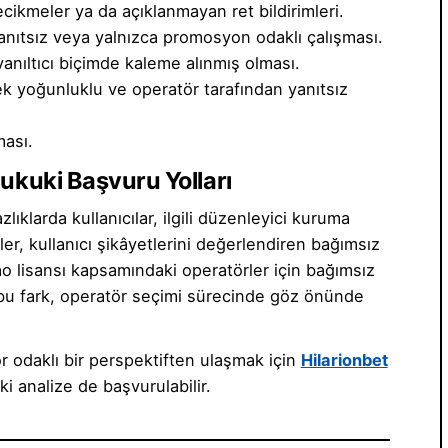
cikmeler ya da açıklanmayan ret bildirimleri.
 yanıtsız veya yalnızca promosyon odaklı çalışması.
yanıltıcı biçimde kaleme alınmış olması.
k yoğunluklu ve operatör tarafından yanıtsız
ası.
ukuki Başvuru Yolları
ıklarda kullanıcılar, ilgili düzenleyici kuruma
er, kullanıcı şikâyetlerini değerlendiren bağımsız
o lisansı kapsamındaki operatörler için bağımsız
; bu fark, operatör seçimi sürecinde göz önünde
r odaklı bir perspektiften ulaşmak için
Hilarionbet
i analize de başvurulabilir.