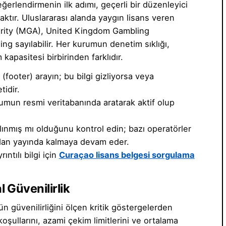
erlendirmenin ilk adımı, geçerli bir düzenleyici
ktır. Uluslararası alanda yaygın lisans veren
ority (MGA), United Kingdom Gambling
 sayılabilir. Her kurumun denetim sıklığı,
 kapasitesi birbirinden farklıdır.
 (footer) arayın; bu bilgi gizliyorsa veya
tidir.
rumun resmi veritabanında aratarak aktif olup
lınmış mı olduğunu kontrol edin; bazı operatörler
madan yayında kalmaya devam eder.
ntılı bilgi için
Curaçao lisans belgesi sorgulama
 Güvenilirlik
 güvenilirliğini ölçen kritik göstergelerden
koşullarını, azami çekim limitlerini ve ortalama