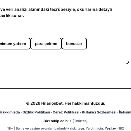
k ve veri analizi alanındaki tecrübesiyle, okurlarına detaylı
berlik sunar.
nimum yatırım
para çekme
bonuslar
© 2026 Hilarionbet. Her hakkı mahfuzdur.
Hakkımızda
·
Gizlilik Politikası
·
Çerez Politikası
·
Kullanıcı Sözleşmesi
·
İletişi
Bizi takip edin:
X (Twitter)
18+ | Bahis ve casino oyunları bağımlılık riski taşır. Yardım için:
Yeşilay
· 182