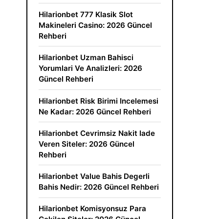
Hilarionbet 777 Klasik Slot
Makineleri Casino: 2026 Güncel
Rehberi
Hilarionbet Uzman Bahisci
Yorumlari Ve Analizleri: 2026
Güncel Rehberi
Hilarionbet Risk Birimi Incelemesi
Ne Kadar: 2026 Güncel Rehberi
Hilarionbet Cevrimsiz Nakit Iade
Veren Siteler: 2026 Güncel
Rehberi
Hilarionbet Value Bahis Degerli
Bahis Nedir: 2026 Güncel Rehberi
Hilarionbet Komisyonsuz Para