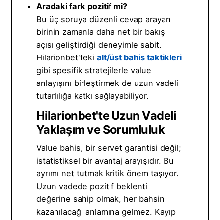
Aradaki fark pozitif mi?
Bu üç soruya düzenli cevap arayan
birinin zamanla daha net bir bakış
açısı geliştirdiği deneyimle sabit.
Hilarionbet'teki
alt/üst bahis taktikleri
gibi spesifik stratejilerle value
anlayışını birleştirmek de uzun vadeli
tutarlılığa katkı sağlayabiliyor.
Hilarionbet'te Uzun Vadeli
Yaklaşım ve Sorumluluk
Value bahis, bir servet garantisi değil;
istatistiksel bir avantaj arayışıdır. Bu
ayrımı net tutmak kritik önem taşıyor.
Uzun vadede pozitif beklenti
değerine sahip olmak, her bahsin
kazanılacağı anlamına gelmez. Kayıp