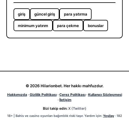
giriş
güncel giriş
para yatırma
minimum yatırım
para çekme
bonuslar
© 2026 Hilarionbet. Her hakkı mahfuzdur.
Hakkımızda
·
Gizlilik Politikası
·
Çerez Politikası
·
Kullanıcı Sözleşmesi
·
İletişim
Bizi takip edin:
X (Twitter)
18+ | Bahis ve casino oyunları bağımlılık riski taşır. Yardım için:
Yeşilay
· 182