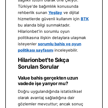
sağlıklı tutum olarak öne çıkıyor.
Türkiye'de bağımlılık konusunda
rehberlik sunan
Yeşilay
ve dijital
hizmetlerde güvenli kullanım için
BTK
bu alanda bilgi sunmaktadır.
Hilarionbet'in sorumlu oyun
politikasına ilişkin detaylara ulaşmak
isteyenler
sorumlu bahis ve oyun
politikası sayfasını
inceleyebilir.
Hilarionbet'te Sıkça
Sorulan Sorular
Value bahis gerçekten uzun
vadede işe yarıyor mu?
Doğru uygulandığında istatistiksel
olarak avantaj sağladığına dair
gözlemler mevcuttur; ancak sonuç