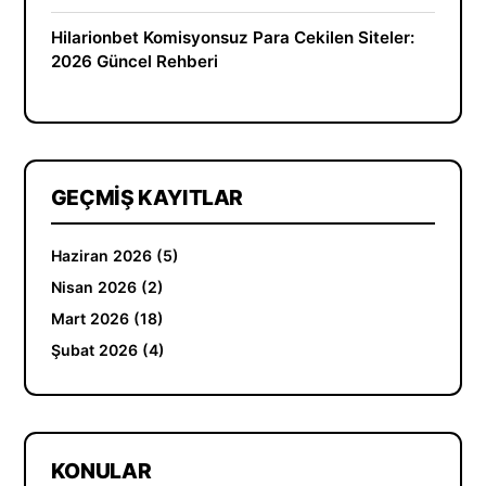
Hilarionbet Komisyonsuz Para Cekilen Siteler:
2026 Güncel Rehberi
GEÇMIŞ KAYITLAR
Haziran 2026 (5)
Nisan 2026 (2)
Mart 2026 (18)
Şubat 2026 (4)
KONULAR