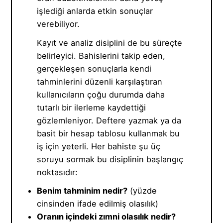
işlediği anlarda etkin sonuçlar
verebiliyor.
Kayıt ve analiz disiplini de bu süreçte
belirleyici. Bahislerini takip eden,
gerçekleşen sonuçlarla kendi
tahminlerini düzenli karşılaştıran
kullanıcıların çoğu durumda daha
tutarlı bir ilerleme kaydettiği
gözlemleniyor. Deftere yazmak ya da
basit bir hesap tablosu kullanmak bu
iş için yeterli. Her bahiste şu üç
soruyu sormak bu disiplinin başlangıç
noktasıdır:
Benim tahminim nedir?
(yüzde
cinsinden ifade edilmiş olasılık)
Oranın içindeki zımni olasılık nedir?