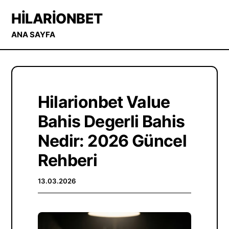
HILARIONBET
ANA SAYFA
Hilarionbet Value
Bahis Degerli Bahis
Nedir: 2026 Güncel
Rehberi
13.03.2026