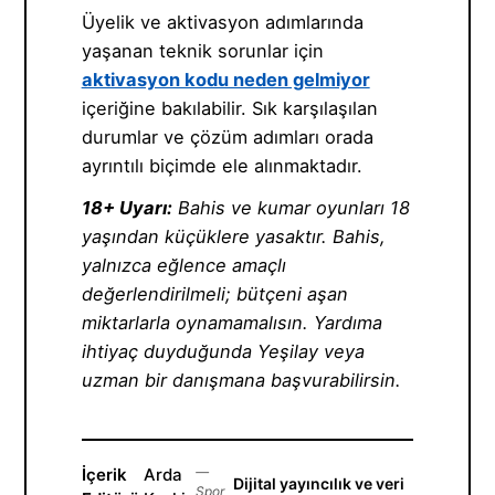
Üyelik ve aktivasyon adımlarında
yaşanan teknik sorunlar için
aktivasyon kodu neden gelmiyor
içeriğine bakılabilir. Sık karşılaşılan
durumlar ve çözüm adımları orada
ayrıntılı biçimde ele alınmaktadır.
18+ Uyarı:
Bahis ve kumar oyunları 18
yaşından küçüklere yasaktır. Bahis,
yalnızca eğlence amaçlı
değerlendirilmeli; bütçeni aşan
miktarlarla oynamamalısın. Yardıma
ihtiyaç duyduğunda Yeşilay veya
uzman bir danışmana başvurabilirsin.
İçerik
Arda
—
Dijital yayıncılık ve veri
Spor