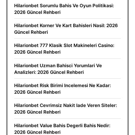
Hilarionbet Sorumlu Bahis Ve Oyun Politikasi:
2026 Güncel Rehberi
Hilarionbet Korner Ve Kart Bahisleri Nasil: 2026
Güncel Rehberi
Hilarionbet 777 Klasik Slot Makineleri Casino:
2026 Güncel Rehberi
Hilarionbet Uzman Bahisci Yorumlari Ve
Analizleri: 2026 Güncel Rehberi
Hilarionbet Risk Birimi Incelemesi Ne Kadar:
2026 Güncel Rehberi
Hilarionbet Cevrimsiz Nakit Iade Veren Siteler:
2026 Güncel Rehberi
Hilarionbet Value Bahis Degerli Bahis Nedir:
2026 Güncel Rehberi